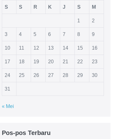
S
S
R
K
J
S
M
1
2
3
4
5
6
7
8
9
10
11
12
13
14
15
16
17
18
19
20
21
22
23
24
25
26
27
28
29
30
31
« Mei
Pos-pos Terbaru