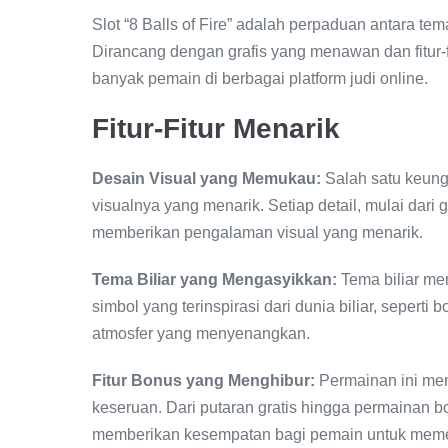
Slot “8 Balls of Fire” adalah perpaduan antara te
Dirancang dengan grafis yang menawan dan fitur-fi
banyak pemain di berbagai platform judi online.
Fitur-Fitur Menarik
Desain Visual yang Memukau:
Salah satu keungg
visualnya yang menarik. Setiap detail, mulai dar
memberikan pengalaman visual yang menarik.
Tema Biliar yang Mengasyikkan:
Tema biliar me
simbol yang terinspirasi dari dunia biliar, seperti 
atmosfer yang menyenangkan.
Fitur Bonus yang Menghibur:
Permainan ini me
keseruan. Dari putaran gratis hingga permainan b
memberikan kesempatan bagi pemain untuk meme