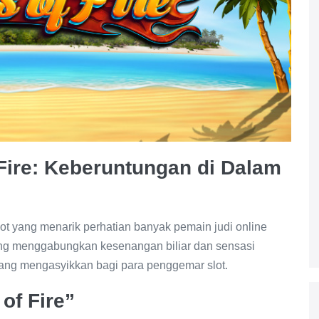
Fire: Keberuntungan di Dalam
slot yang menarik perhatian banyak pemain judi online
ang menggabungkan kesenangan biliar dan sensasi
ang mengasyikkan bagi para penggemar slot.
of Fire”