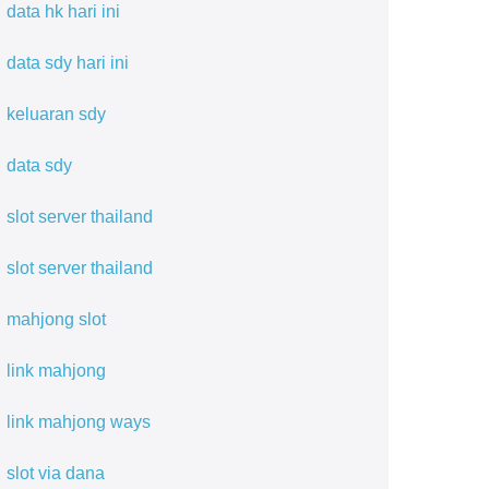
data hk hari ini
data sdy hari ini
keluaran sdy
data sdy
slot server thailand
slot server thailand
mahjong slot
link mahjong
link mahjong ways
slot via dana