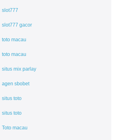
slot777
slot777 gacor
toto macau
toto macau
situs mix parlay
agen sbobet
situs toto
situs toto
Toto macau