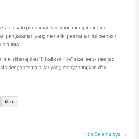
ai salah satu permainan slot yang menghibur dan
an pengalaman yang menarik, permainan ini berhasil
uh dunia.
ine, diharapkan “8 Balls of Fire” akan terus menjadi
main dengan tema biliar yang menyenangkan dan
More
Pos Selanjutnya →