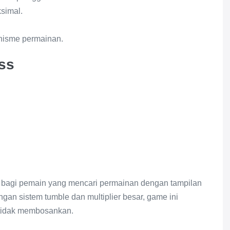
ksimal.
nisme permainan.
ess
k bagi pemain yang mencari permainan dengan tampilan
an sistem tumble dan multiplier besar, game ini
tidak membosankan.