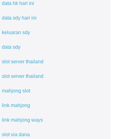
data hk hari ini
data sdy hari ini
keluaran sdy
data sdy
slot server thailand
slot server thailand
mahjong slot
link mahjong
link mahjong ways
slot via dana