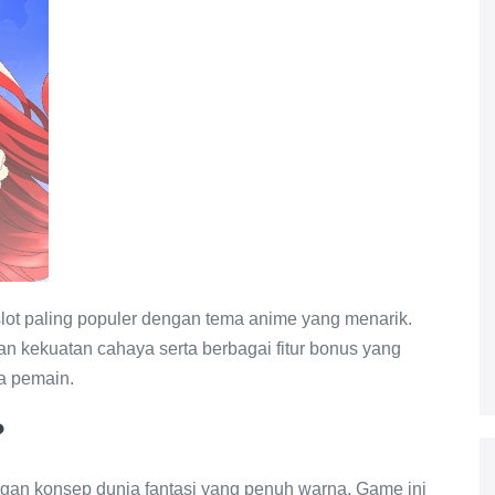
lot paling populer dengan tema anime yang menarik.
n kekuatan cahaya serta berbagai fitur bonus yang
a pemain.
?
an konsep dunia fantasi yang penuh warna. Game ini