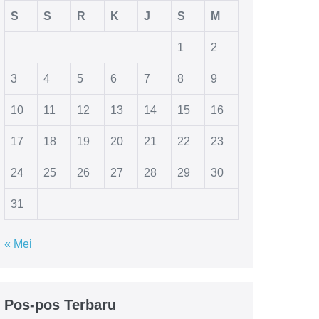
S
S
R
K
J
S
M
1
2
3
4
5
6
7
8
9
10
11
12
13
14
15
16
17
18
19
20
21
22
23
24
25
26
27
28
29
30
31
« Mei
Pos-pos Terbaru