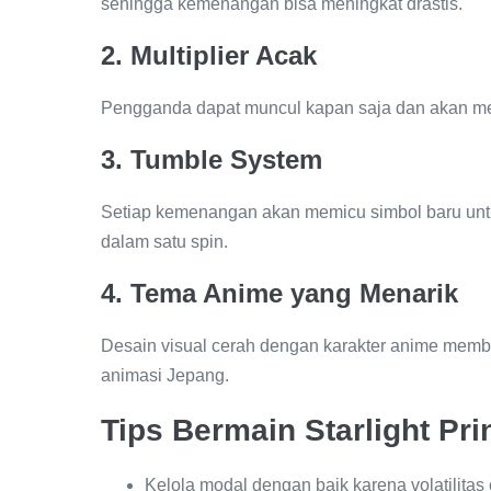
sehingga kemenangan bisa meningkat drastis.
2. Multiplier Acak
Pengganda dapat muncul kapan saja dan akan men
3. Tumble System
Setiap kemenangan akan memicu simbol baru untu
dalam satu spin.
4. Tema Anime yang Menarik
Desain visual cerah dengan karakter anime membu
animasi Jepang.
Tips Bermain Starlight Pr
Kelola modal dengan baik karena volatilitas 