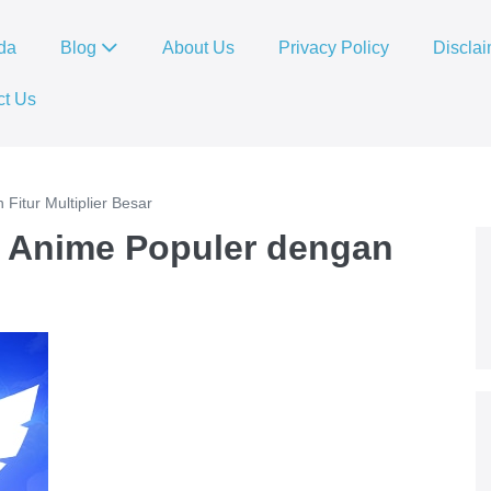
da
Blog
About Us
Privacy Policy
Discla
ct Us
 Fitur Multiplier Besar
ot Anime Populer dengan