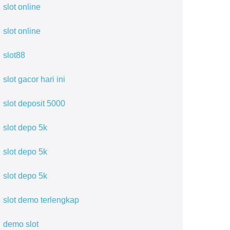
slot online
slot online
slot88
slot gacor hari ini
slot deposit 5000
slot depo 5k
slot depo 5k
slot depo 5k
slot demo terlengkap
demo slot