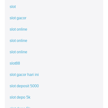
slot
slot gacor
slot online
slot online
slot online
slot88
slot gacor hari ini
slot deposit 5000
slot depo 5k