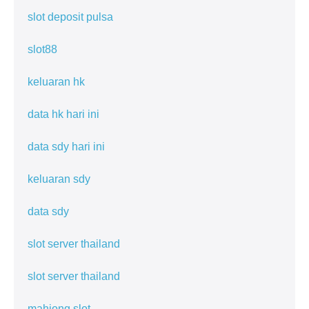
slot deposit pulsa
slot88
keluaran hk
data hk hari ini
data sdy hari ini
keluaran sdy
data sdy
slot server thailand
slot server thailand
mahjong slot