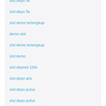
slot depo 5k
slot depo 5k
slot demo terlengkap
demo slot
slot demo terlengkap
slot demo
slot deposit 10rb
slot depo qris
slot depo pulsa
slot depo pulsa