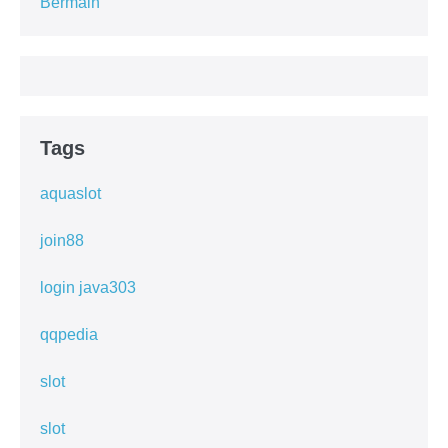
Bermain
Tags
aquaslot
join88
login java303
qqpedia
slot
slot