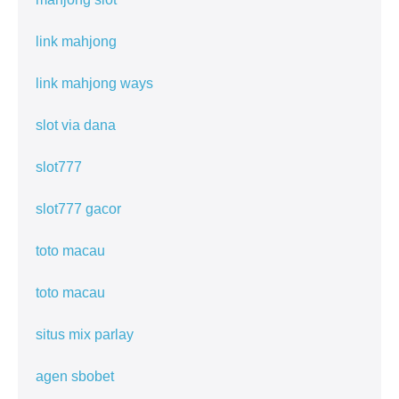
link mahjong
link mahjong ways
slot via dana
slot777
slot777 gacor
toto macau
toto macau
situs mix parlay
agen sbobet