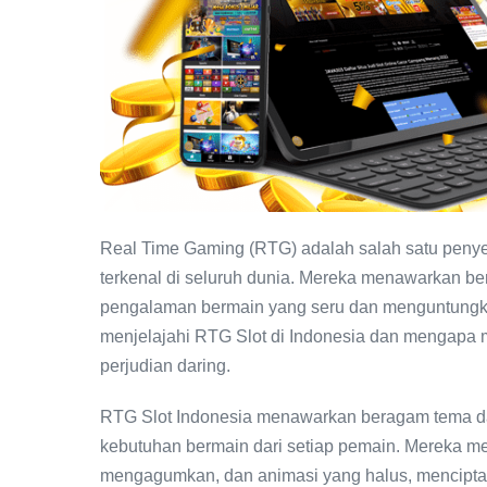
Real Time Gaming (RTG) adalah salah satu penye
terkenal di seluruh dunia. Mereka menawarkan be
pengalaman bermain yang seru dan menguntungkan 
menjelajahi RTG Slot di Indonesia dan mengapa m
perjudian daring.
RTG Slot Indonesia menawarkan beragam tema da
kebutuhan bermain dari setiap pemain. Mereka me
mengagumkan, dan animasi yang halus, mencipt