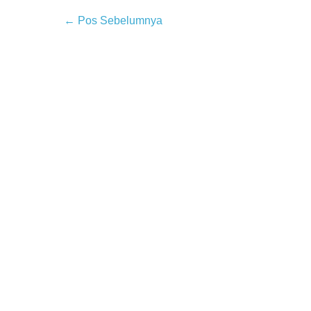
Navigasi
← Pos Sebelumnya
Tulisan