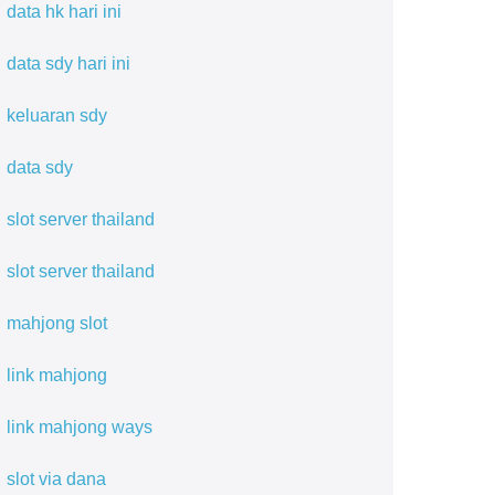
data hk hari ini
data sdy hari ini
keluaran sdy
data sdy
slot server thailand
slot server thailand
mahjong slot
link mahjong
link mahjong ways
slot via dana