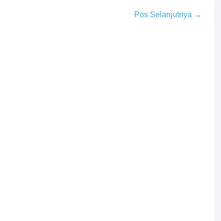
Pos Selanjutnya →