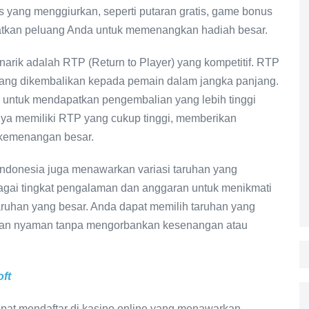
us yang menggiurkan, seperti putaran gratis, game bonus
gkatkan peluang Anda untuk memenangkan hadiah besar.
arik adalah RTP (Return to Player) yang kompetitif. RTP
n yang dikembalikan kepada pemain dalam jangka panjang.
 untuk mendapatkan pengembalian yang lebih tinggi
ya memiliki RTP yang cukup tinggi, memberikan
 kemenangan besar.
ndonesia juga menawarkan variasi taruhan yang
gai tingkat pengalaman dan anggaran untuk menikmati
ruhan yang besar. Anda dapat memilih taruhan yang
gan nyaman tanpa mengorbankan kesenangan atau
ft
pat mendaftar di kasino online yang menawarkan