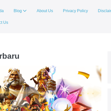
da
Blog
About Us
Privacy Policy
Discla
ct Us
rbaru