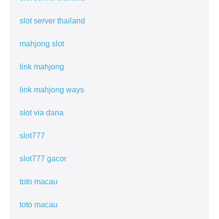
slot server thailand
mahjong slot
link mahjong
link mahjong ways
slot via dana
slot777
slot777 gacor
toto macau
toto macau