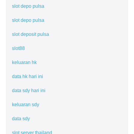
slot depo pulsa
slot depo pulsa
slot deposit pulsa
slot88
keluaran hk
data hk hari ini
data sdy hari ini
keluaran sdy
data sdy
slot server thailand