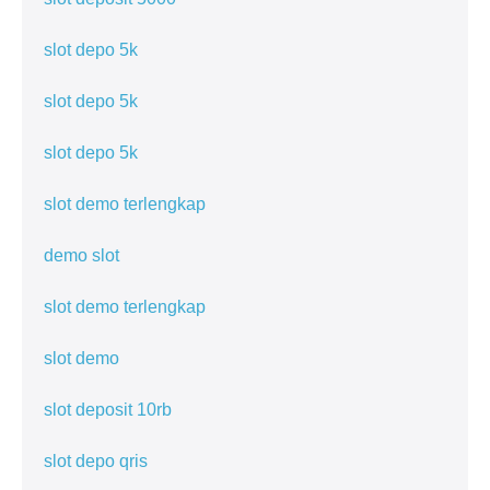
slot depo 5k
slot depo 5k
slot depo 5k
slot demo terlengkap
demo slot
slot demo terlengkap
slot demo
slot deposit 10rb
slot depo qris