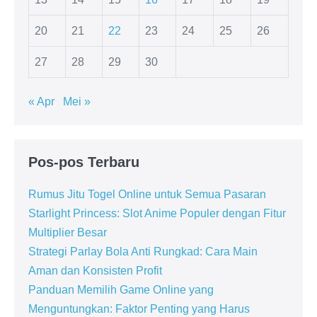
20
21
22
23
24
25
26
27
28
29
30
« Apr
Mei »
Pos-pos Terbaru
Rumus Jitu Togel Online untuk Semua Pasaran
Starlight Princess: Slot Anime Populer dengan Fitur
Multiplier Besar
Strategi Parlay Bola Anti Rungkad: Cara Main
Aman dan Konsisten Profit
Panduan Memilih Game Online yang
Menguntungkan: Faktor Penting yang Harus