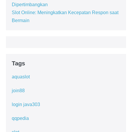
Dipertimbangkan
Slot Online: Meningkatkan Kecepatan Respon saat
Bermain
Tags
aquaslot
join88
login java303
qqpedia