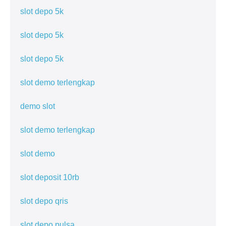
slot depo 5k
slot depo 5k
slot depo 5k
slot demo terlengkap
demo slot
slot demo terlengkap
slot demo
slot deposit 10rb
slot depo qris
slot depo pulsa