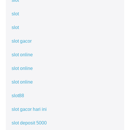
slot
slot
slot
slot gacor
slot online
slot online
slot online
slot88
slot gacor hari ini
slot deposit 5000