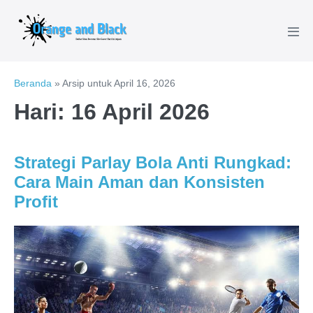
Lompat
ke
Tog
konten
Men
Beranda
»
Arsip untuk April 16, 2026
Hari:
16 April 2026
Strategi Parlay Bola Anti Rungkad:
Cara Main Aman dan Konsisten
Profit
Strategi
Parlay
Bola
Anti
Rungkad: