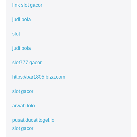
link slot gacor
judi bola
slot
judi bola
slot777 gacor
https://bar1805ibiza.com
slot gacor
arwah toto
pusat.ducatitogel.io
slot gacor