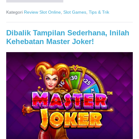
Slot
8
Kategori
Review Slot Online
,
Slot Games
,
Tips & Trik
Balls
of
Fire
Dibalik Tampilan Sederhana, Inilah
Kehebatan Master Joker!
Dibalik
Tampilan
Sederhana,
Inilah
Kehebatan
Master
Joker!