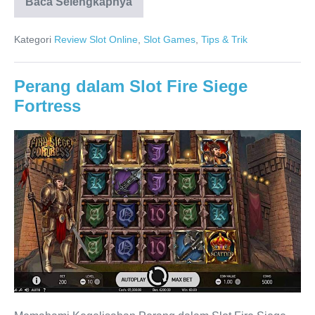
Baca Selengkapnya
Slot
Power
of
Kategori
Review Slot Online
,
Slot Games
,
Tips & Trik
Thor
Megaways:
Kekuatan
dan
Perang dalam Slot Fire Siege
Keajaiban
Fortress
Perang
dalam
Slot
Fire
Siege
Fortress