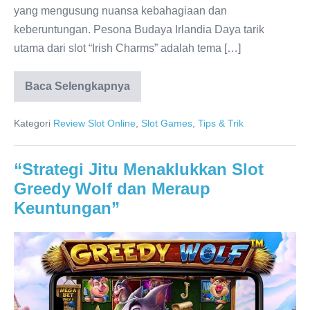
yang mengusung nuansa kebahagiaan dan
keberuntungan. Pesona Budaya Irlandia Daya tarik
utama dari slot “Irish Charms” adalah tema […]
Baca Selengkapnya
Pesona
Slot
Irish
Kategori
Review Slot Online
,
Slot Games
,
Tips & Trik
Charms
“Strategi Jitu Menaklukkan Slot
Greedy Wolf dan Meraup
Keuntungan”
“Strategi
Jitu
Menaklukkan
Slot