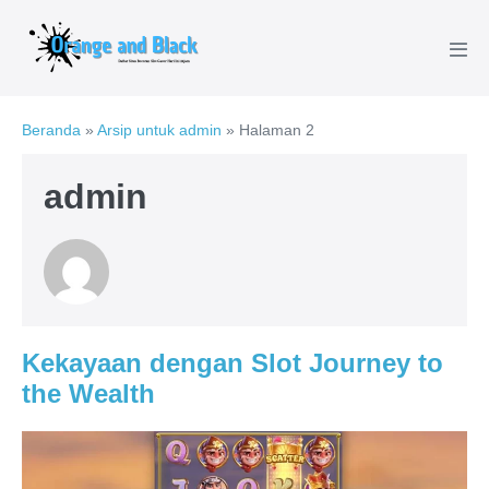
Lompat
ke
Tog
konten
Men
Beranda
»
Arsip untuk admin
»
Halaman 2
admin
Kekayaan dengan Slot Journey to
the Wealth
Kekayaan
dengan