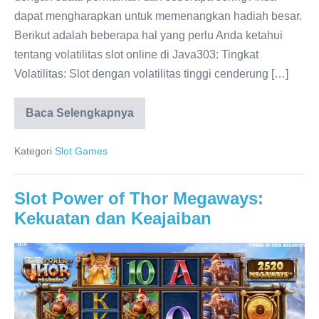
dapat mengharapkan untuk memenangkan hadiah besar.
Berikut adalah beberapa hal yang perlu Anda ketahui
tentang volatilitas slot online di Java303: Tingkat
Volatilitas: Slot dengan volatilitas tinggi cenderung […]
Baca Selengkapnya
Memahami
Volatilitas
Slot
Kategori
Slot Games
Online
di
Java303:
Apa
Slot Power of Thor Megaways:
yang
Perlu
Kekuatan dan Keajaiban
Anda
Ketahui
Slot
Power
of
Thor