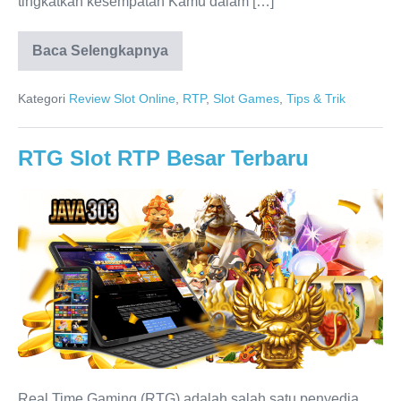
tingkatkan kesempatan Kamu dalam […]
Baca Selengkapnya
Memenangkan
Slot
Online
Kategori
Review Slot Online
,
RTP
,
Slot Games
,
Tips & Trik
di
Tahun
2023
RTG Slot RTP Besar Terbaru
RTG
Slot
RTP
Besar
Terbaru
Real Time Gaming (RTG) adalah salah satu penyedia