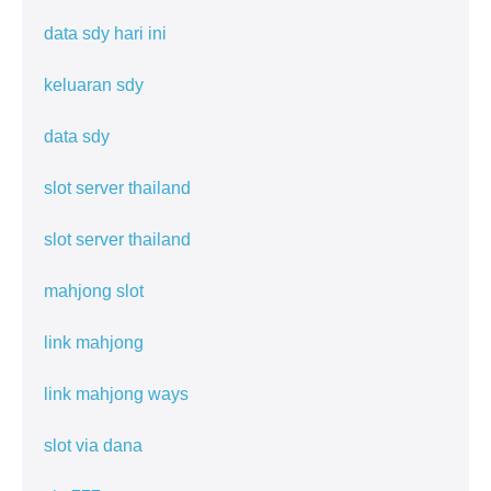
data sdy hari ini
keluaran sdy
data sdy
slot server thailand
slot server thailand
mahjong slot
link mahjong
link mahjong ways
slot via dana