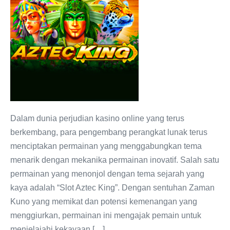
Kekayaan
Di
Dunia
Kuno
Slot
Aztec
King
Dalam dunia perjudian kasino online yang terus
berkembang, para pengembang perangkat lunak terus
menciptakan permainan yang menggabungkan tema
menarik dengan mekanika permainan inovatif. Salah satu
permainan yang menonjol dengan tema sejarah yang
kaya adalah “Slot Aztec King”. Dengan sentuhan Zaman
Kuno yang memikat dan potensi kemenangan yang
menggiurkan, permainan ini mengajak pemain untuk
menjelajahi kekayaan […]