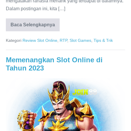
mengatakan rahasia menarik yang terdapat di dalamnya.
Dalam postingan ini, kita […]
Baca Selengkapnya
RTP
Slot
di
Kategori
Review Slot Online
,
RTP
,
Slot Games
,
Tips & Trik
Alexabet88
Memenangkan Slot Online di
Tahun 2023
Memenangkan
Slot
Online
di
Tahun
2023