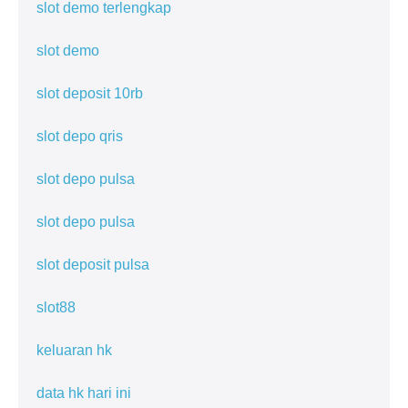
slot demo terlengkap
slot demo
slot deposit 10rb
slot depo qris
slot depo pulsa
slot depo pulsa
slot deposit pulsa
slot88
keluaran hk
data hk hari ini