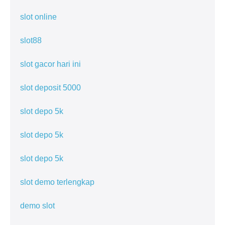
slot online
slot88
slot gacor hari ini
slot deposit 5000
slot depo 5k
slot depo 5k
slot depo 5k
slot demo terlengkap
demo slot