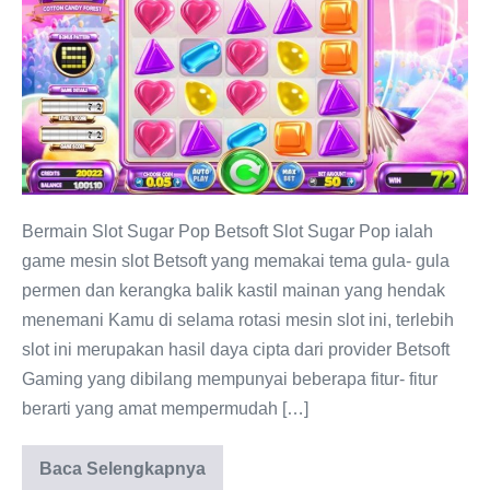
Sugar
Pop
Betsoft
Bermain Slot Sugar Pop Betsoft Slot Sugar Pop ialah
game mesin slot Betsoft yang memakai tema gula- gula
permen dan kerangka balik kastil mainan yang hendak
menemani Kamu di selama rotasi mesin slot ini, terlebih
slot ini merupakan hasil daya cipta dari provider Betsoft
Gaming yang dibilang mempunyai beberapa fitur- fitur
berarti yang amat mempermudah […]
Baca Selengkapnya
Bermain