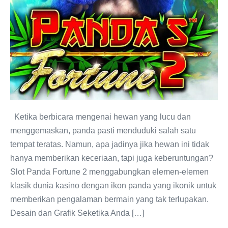
Ketika berbicara mengenai hewan yang lucu dan
menggemaskan, panda pasti menduduki salah satu
tempat teratas. Namun, apa jadinya jika hewan ini tidak
hanya memberikan keceriaan, tapi juga keberuntungan?
Slot Panda Fortune 2 menggabungkan elemen-elemen
klasik dunia kasino dengan ikon panda yang ikonik untuk
memberikan pengalaman bermain yang tak terlupakan.
Desain dan Grafik Seketika Anda […]