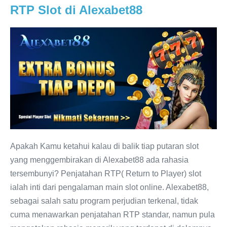
Ampuh
RTP Slot di Alexabet88
RTP
Slot
di
Alexabet88
Apakah Kamu ketahui kalau di balik tiap putaran slot
yang menggembirakan di Alexabet88 ada rahasia
tersembunyi? Penjatahan RTP( Return to Player) slot
ialah inti dari pengalaman main slot online. Alexabet88,
sebagai salah satu program perjudian terkenal, tidak
cuma menawarkan penjatahan RTP standar, namun pula